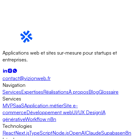
Applications web et sites sur-mesure pour startups et
entreprises.
contact@vizionweb.fr
Navigation
Services
Expertises
Réalisations
À propos
Blog
Glossaire
Services
MVP
SaaS
Application métier
Site e-
commerce
Développement web
UI/UX Design
IA
générative
Workflow n8n
Technologies
React
Next.js
TypeScript
Node.js
OpenAI
Claude
Supabase
n8n