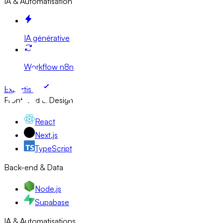
IA & Automatisation
IA générative
Workflow n8n
Expertises
Front-end & Design
React
Next.js
TypeScript
Back-end & Data
Node.js
Supabase
IA & Automatisations