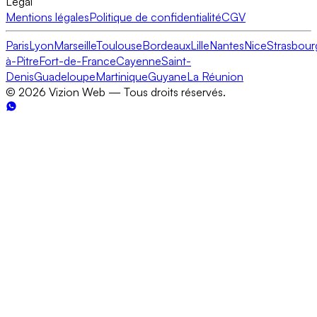
Légal
Mentions légales
Politique de confidentialité
CGV
Paris
Lyon
Marseille
Toulouse
Bordeaux
Lille
Nantes
Nice
Strasbour
à-Pitre
Fort-de-France
Cayenne
Saint-
Denis
Guadeloupe
Martinique
Guyane
La Réunion
©
2026
Vizion Web — Tous droits réservés.