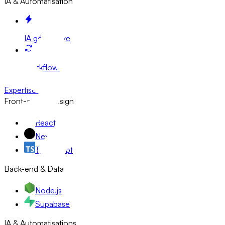
IA & Automatisation
IA générative
Workflow n8n
Expertises
Front-end & Design
React
Next.js
TypeScript
Back-end & Data
Node.js
Supabase
IA & Automatisations