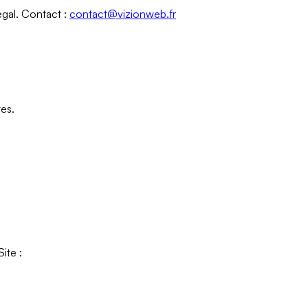
égal
. Contact :
contact@vizionweb.fr
es.
ite :