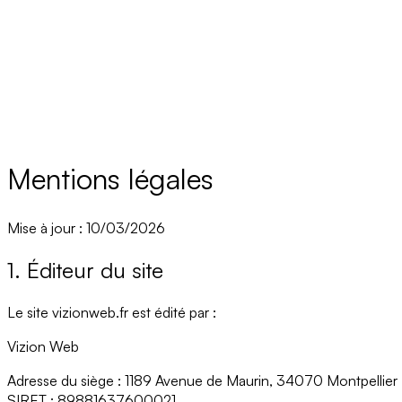
Réalisations
À propos
Ressources
Réserver un appel
Mentions légales
Mise à jour : 10/03/2026
1. Éditeur du site
Le site
vizionweb.fr
est édité par :
Vizion Web
Adresse du siège :
1189 Avenue de Maurin, 34070 Montpellier
SIRET :
89881637600021