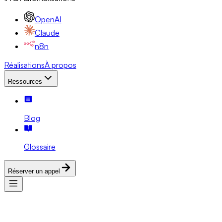
OpenAI
Claude
n8n
Réalisations
À propos
Ressources
Blog
Glossaire
Réserver un appel
Services
Expertises