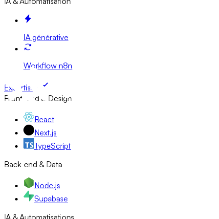
IA & Automatisation
IA générative
Workflow n8n
Expertises
Front-end & Design
React
Next.js
TypeScript
Back-end & Data
Node.js
Supabase
IA & Automatisations