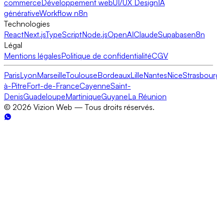
commerce
Développement web
UI/UX Design
IA
générative
Workflow n8n
Technologies
React
Next.js
TypeScript
Node.js
OpenAI
Claude
Supabase
n8n
Légal
Mentions légales
Politique de confidentialité
CGV
Paris
Lyon
Marseille
Toulouse
Bordeaux
Lille
Nantes
Nice
Strasbour
à-Pitre
Fort-de-France
Cayenne
Saint-
Denis
Guadeloupe
Martinique
Guyane
La Réunion
©
2026
Vizion Web — Tous droits réservés.