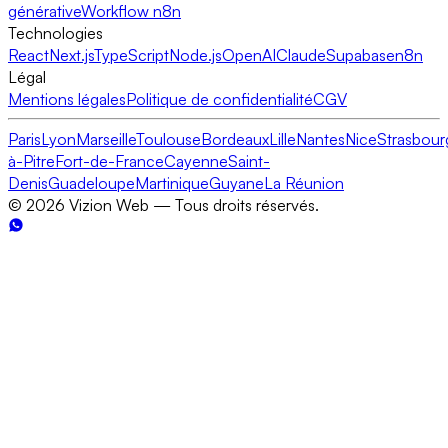
générative
Workflow n8n
Technologies
React
Next.js
TypeScript
Node.js
OpenAI
Claude
Supabase
n8n
Légal
Mentions légales
Politique de confidentialité
CGV
Paris
Lyon
Marseille
Toulouse
Bordeaux
Lille
Nantes
Nice
Strasbour
à-Pitre
Fort-de-France
Cayenne
Saint-
Denis
Guadeloupe
Martinique
Guyane
La Réunion
©
2026
Vizion Web — Tous droits réservés.