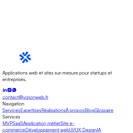
Applications web et sites sur-mesure pour startups et
entreprises.
contact@vizionweb.fr
Navigation
Services
Expertises
Réalisations
À propos
Blog
Glossaire
Services
MVP
SaaS
Application métier
Site e-
commerce
Développement web
UI/UX Design
IA