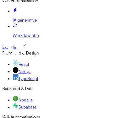
IA & Automatisation
IA générative
Workflow n8n
Expertises
Front-end & Design
React
Next.js
TypeScript
Back-end & Data
Node.js
Supabase
IA & Automatisations