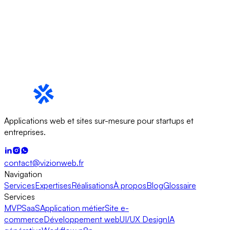
Applications web et sites sur-mesure pour startups et
entreprises.
contact@vizionweb.fr
Navigation
Services
Expertises
Réalisations
À propos
Blog
Glossaire
Services
MVP
SaaS
Application métier
Site e-
commerce
Développement web
UI/UX Design
IA