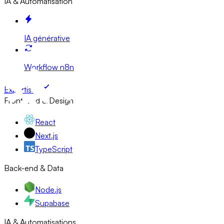
IA & Automatisation
IA générative
Workflow n8n
Expertises
Front-end & Design
React
Next.js
TypeScript
Back-end & Data
Node.js
Supabase
IA & Automatisations