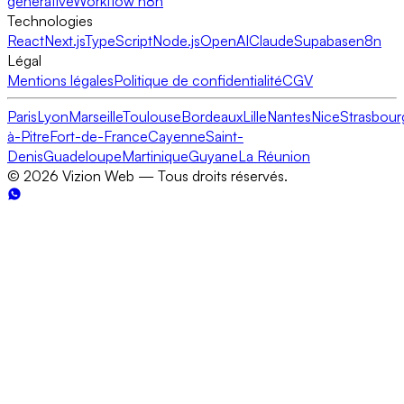
générative
Workflow n8n
Technologies
React
Next.js
TypeScript
Node.js
OpenAI
Claude
Supabase
n8n
Légal
Mentions légales
Politique de confidentialité
CGV
Paris
Lyon
Marseille
Toulouse
Bordeaux
Lille
Nantes
Nice
Strasbour
à-Pitre
Fort-de-France
Cayenne
Saint-
Denis
Guadeloupe
Martinique
Guyane
La Réunion
©
2026
Vizion Web — Tous droits réservés.