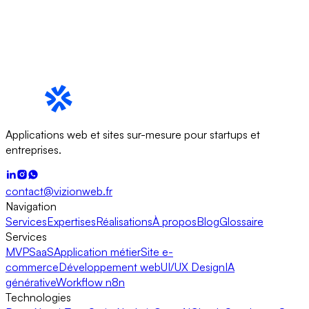
Applications web et sites sur-mesure pour startups et
entreprises.
contact@vizionweb.fr
Navigation
Services
Expertises
Réalisations
À propos
Blog
Glossaire
Services
MVP
SaaS
Application métier
Site e-
commerce
Développement web
UI/UX Design
IA
générative
Workflow n8n
Technologies