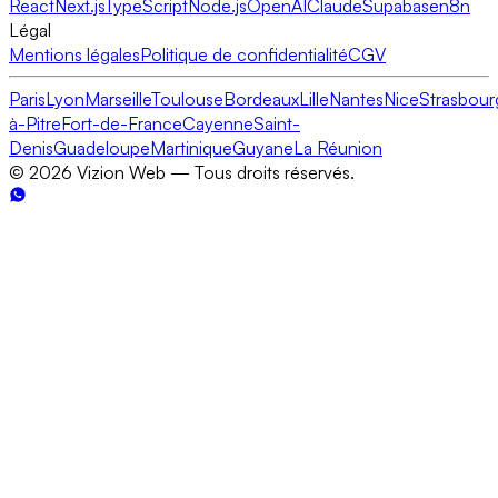
React
Next.js
TypeScript
Node.js
OpenAI
Claude
Supabase
n8n
Légal
Mentions légales
Politique de confidentialité
CGV
Paris
Lyon
Marseille
Toulouse
Bordeaux
Lille
Nantes
Nice
Strasbour
à-Pitre
Fort-de-France
Cayenne
Saint-
Denis
Guadeloupe
Martinique
Guyane
La Réunion
©
2026
Vizion Web — Tous droits réservés.