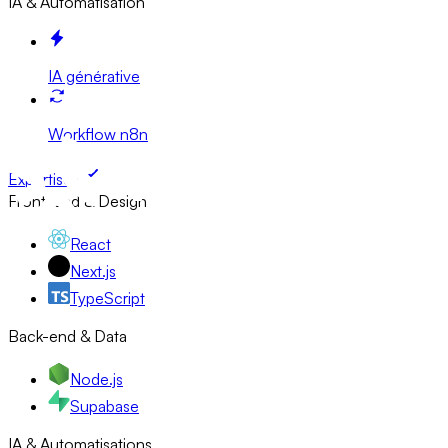
IA & Automatisation
IA générative
Workflow n8n
Expertises
Front-end & Design
React
Next.js
TypeScript
Back-end & Data
Node.js
Supabase
IA & Automatisations