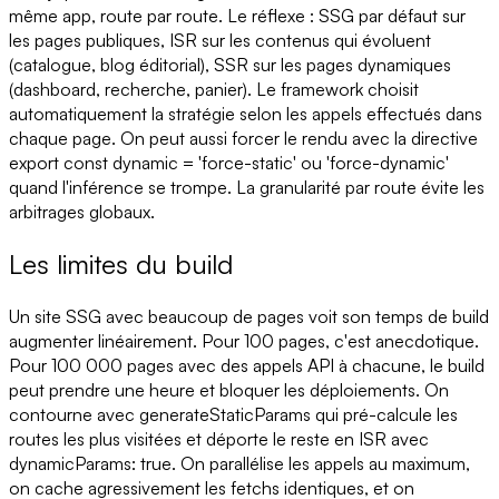
même app, route par route. Le réflexe : SSG par défaut sur
les pages publiques, ISR sur les contenus qui évoluent
(catalogue, blog éditorial), SSR sur les pages dynamiques
(dashboard, recherche, panier). Le framework choisit
automatiquement la stratégie selon les appels effectués dans
chaque page. On peut aussi forcer le rendu avec la directive
export const dynamic = 'force-static' ou 'force-dynamic'
quand l'inférence se trompe. La granularité par route évite les
arbitrages globaux.
Les limites du build
Un site SSG avec beaucoup de pages voit son temps de build
augmenter linéairement. Pour 100 pages, c'est anecdotique.
Pour 100 000 pages avec des appels API à chacune, le build
peut prendre une heure et bloquer les déploiements. On
contourne avec generateStaticParams qui pré-calcule les
routes les plus visitées et déporte le reste en ISR avec
dynamicParams: true. On parallélise les appels au maximum,
on cache agressivement les fetchs identiques, et on