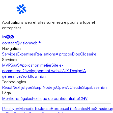
Applications web et sites sur-mesure pour startups et
entreprises.
contact@vizionweb.fr
Navigation
Services
Expertises
Réalisations
À propos
Blog
Glossaire
Services
MVP
SaaS
Application métier
Site e-
commerce
Développement web
UI/UX Design
IA
générative
Workflow n8n
Technologies
React
Next.js
TypeScript
Node.js
OpenAI
Claude
Supabase
n8n
Légal
Mentions légales
Politique de confidentialité
CGV
Paris
Lyon
Marseille
Toulouse
Bordeaux
Lille
Nantes
Nice
Strasbour