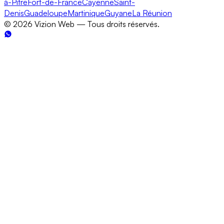
à-Pitre
Fort-de-France
Cayenne
Saint-
Denis
Guadeloupe
Martinique
Guyane
La Réunion
©
2026
Vizion Web — Tous droits réservés.