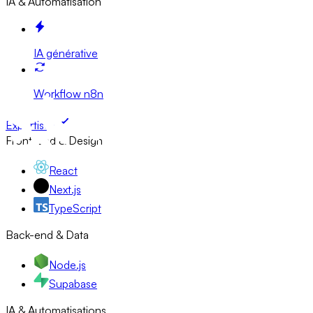
IA & Automatisation
IA générative
Workflow n8n
Expertises
Front-end & Design
React
Next.js
TypeScript
Back-end & Data
Node.js
Supabase
IA & Automatisations