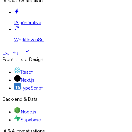
IA & Automatisation
IA générative
Workflow n8n
Expertises
Front-end & Design
React
Next.js
TypeScript
Back-end & Data
Node.js
Supabase
IA & Automatisations