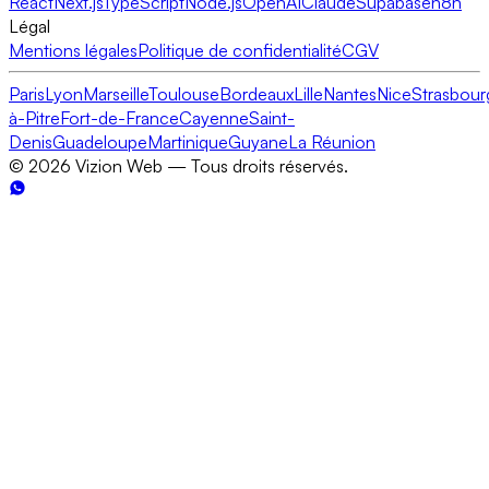
React
Next.js
TypeScript
Node.js
OpenAI
Claude
Supabase
n8n
Légal
Mentions légales
Politique de confidentialité
CGV
Paris
Lyon
Marseille
Toulouse
Bordeaux
Lille
Nantes
Nice
Strasbour
à-Pitre
Fort-de-France
Cayenne
Saint-
Denis
Guadeloupe
Martinique
Guyane
La Réunion
©
2026
Vizion Web — Tous droits réservés.