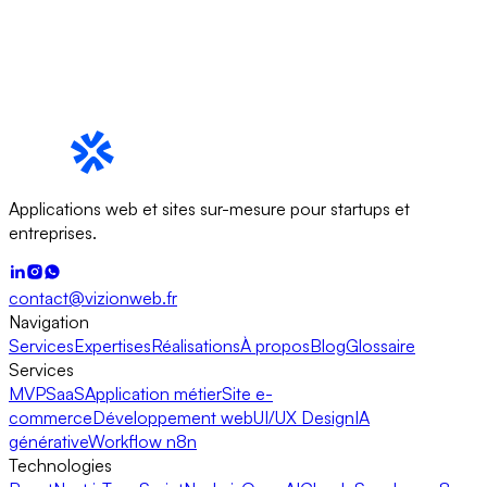
Applications web et sites sur-mesure pour startups et
entreprises.
contact@vizionweb.fr
Navigation
Services
Expertises
Réalisations
À propos
Blog
Glossaire
Services
MVP
SaaS
Application métier
Site e-
commerce
Développement web
UI/UX Design
IA
générative
Workflow n8n
Technologies