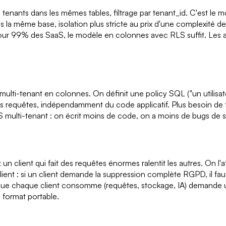
 tenants dans les mêmes tables, filtrage par tenant_id. C'est le
la même base, isolation plus stricte au prix d'une complexité d
. Pour 99% des SaaS, le modèle en colonnes avec RLS suffit. Les 
 multi-tenant en colonnes. On définit une policy SQL ("un utilisa
es requêtes, indépendamment du code applicatif. Plus besoin de fil
multi-tenant : on écrit moins de code, on a moins de bugs de sécu
n client qui fait des requêtes énormes ralentit les autres. On l'a
client : si un client demande la suppression complète RGPD, il fa
ue chaque client consomme (requêtes, stockage, IA) demande une
 format portable.