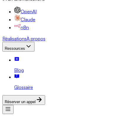
OpenAI
Claude
n8n
Réalisations
À propos
Ressources
Blog
Glossaire
Réserver un appel
Services
Expertises