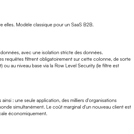
tre elles. Modèle classique pour un SaaS B2B.
e données, avec une isolation stricte des données.
es requêtes filtrent obligatoirement sur cette colonne, de sorte
t) ou au niveau base via la Row Level Security (le filtre est
si : une seule application, des milliers d'organisations
e monde simultanément. Le coût marginal d'un nouveau client est
S scale économiquement.