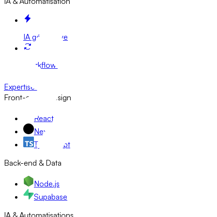
IA & Automatisation
IA générative
Workflow n8n
Expertises
Front-end & Design
React
Next.js
TypeScript
Back-end & Data
Node.js
Supabase
IA & Automatisations