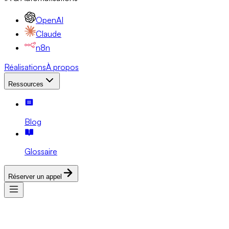
OpenAI
Claude
n8n
Réalisations
À propos
Ressources
Blog
Glossaire
Réserver un appel
Services
Expertises