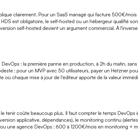
plique clairement. Pour un SaaS managé qui facture 500€/mois là
ù HDS est obligatoire, le self-hosted ou un hébergeur qualifié so
version self-hosted devient un argument commercial. À l'inverse
 DevOps : la première panne en production, à 2h du matin, sans 
deste : pour un MVP avec 50 utilisateurs, payer un Hetzner po
te où chaque mise à jour de l'éditeur apporte de la valeur immédi
le tenir coûte beaucoup plus. Il faut compter le temps DevOps ini
, version applicative, dépendances), le monitoring continu (alertes
ce ou une agence DevOps : 600 à 1200€/mois en monitoring + ma