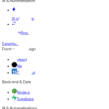
IA & Automatisation
IA générative
Workflow n8n
Expertises
Front-end & Design
React
Next.js
TypeScript
Back-end & Data
Node.js
Supabase
IA & Automatisations