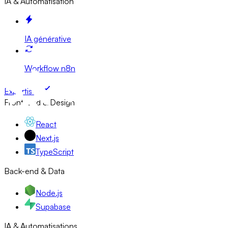
IA & Automatisation
IA générative
Workflow n8n
Expertises
Front-end & Design
React
Next.js
TypeScript
Back-end & Data
Node.js
Supabase
IA & Automatisations