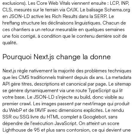
exclusions). Les Core Web Vitals viennent ensuite : LCP, INP,
CLS, mesurés sur le terrain via CrUX. Le balisage Schema.org
en JSON-LD active les Rich Results dans la SERP. Le
hreflang structure les déclinaisons linguistiques. Chacun de
ces chantiers a un retour mesurable en quelques semaines
une fois corrigé, à condition que le contenu derrière soit de
qualité.
Pourquoi Next.js change la donne
Next.js règle nativement la majorité des problèmes techniques
que les CMS traditionnels traînent depuis dix ans. La metadata
API gère titres, descriptions et canonical par page. Le sitemap
se génère dynamiquement via une route TypeScript qui lit
votre base. Le JSON-LD s'injecte au build, donc visible au
premier crawl. Les images passent par next/image qui produit
du WebP et de l'AVIF avec dimensions explicites. Le rendu
SSR ou SSG livre du HTML complet à Googlebot, sans
dépendre de l'exécution JavaScript. On atteint un score
Lighthouse de 95 et plus sans contorsion, ce qui devient une