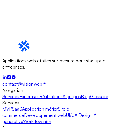
Applications web et sites sur-mesure pour startups et
entreprises.
contact@vizionweb.fr
Navigation
Services
Expertises
Réalisations
À propos
Blog
Glossaire
Services
MVP
SaaS
Application métier
Site e-
commerce
Développement web
UI/UX Design
IA
générative
Workflow n8n