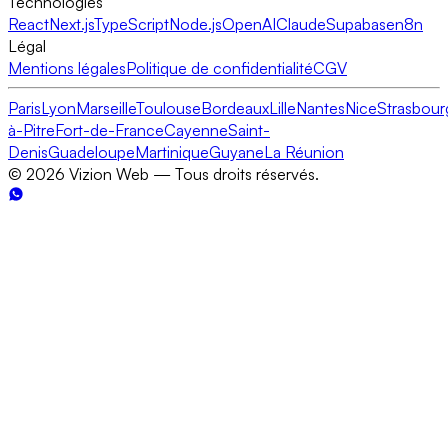
Technologies
React
Next.js
TypeScript
Node.js
OpenAI
Claude
Supabase
n8n
Légal
Mentions légales
Politique de confidentialité
CGV
Paris
Lyon
Marseille
Toulouse
Bordeaux
Lille
Nantes
Nice
Strasbour
à-Pitre
Fort-de-France
Cayenne
Saint-
Denis
Guadeloupe
Martinique
Guyane
La Réunion
©
2026
Vizion Web — Tous droits réservés.