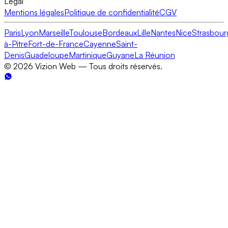
Légal
Mentions légales
Politique de confidentialité
CGV
Paris
Lyon
Marseille
Toulouse
Bordeaux
Lille
Nantes
Nice
Strasbour
à-Pitre
Fort-de-France
Cayenne
Saint-
Denis
Guadeloupe
Martinique
Guyane
La Réunion
©
2026
Vizion Web — Tous droits réservés.