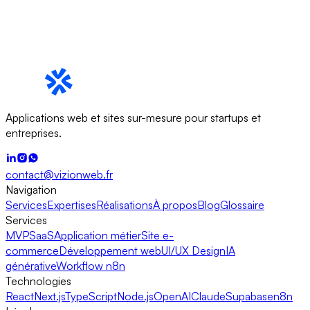
Applications web et sites sur-mesure pour startups et
entreprises.
contact@vizionweb.fr
Navigation
Services
Expertises
Réalisations
À propos
Blog
Glossaire
Services
MVP
SaaS
Application métier
Site e-
commerce
Développement web
UI/UX Design
IA
générative
Workflow n8n
Technologies
React
Next.js
TypeScript
Node.js
OpenAI
Claude
Supabase
n8n