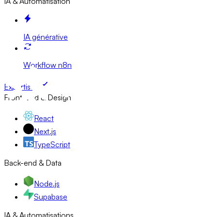
IA & Automatisation
IA générative
Workflow n8n
Expertises
Front-end & Design
React
Next.js
TypeScript
Back-end & Data
Node.js
Supabase
IA & Automatisations