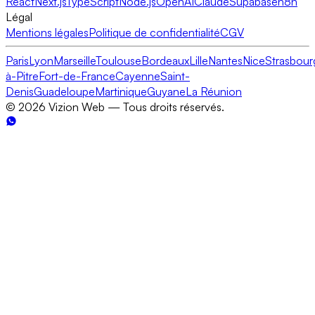
React
Next.js
TypeScript
Node.js
OpenAI
Claude
Supabase
n8n
Légal
Mentions légales
Politique de confidentialité
CGV
Paris
Lyon
Marseille
Toulouse
Bordeaux
Lille
Nantes
Nice
Strasbour
à-Pitre
Fort-de-France
Cayenne
Saint-
Denis
Guadeloupe
Martinique
Guyane
La Réunion
©
2026
Vizion Web — Tous droits réservés.