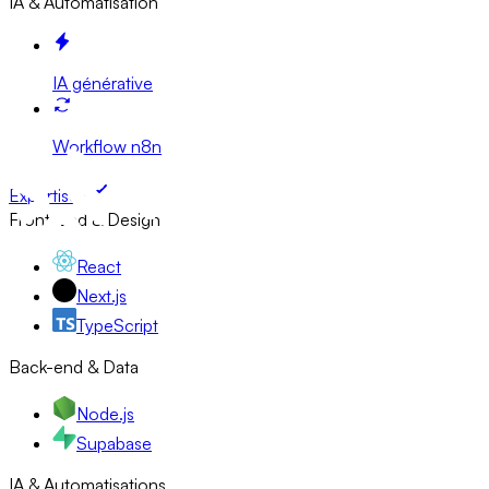
IA & Automatisation
IA générative
Workflow n8n
Expertises
Front-end & Design
React
Next.js
TypeScript
Back-end & Data
Node.js
Supabase
IA & Automatisations