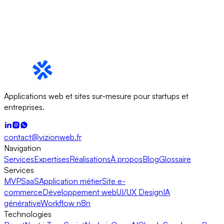
Applications web et sites sur-mesure pour startups et
entreprises.
contact@vizionweb.fr
Navigation
Services
Expertises
Réalisations
À propos
Blog
Glossaire
Services
MVP
SaaS
Application métier
Site e-
commerce
Développement web
UI/UX Design
IA
générative
Workflow n8n
Technologies